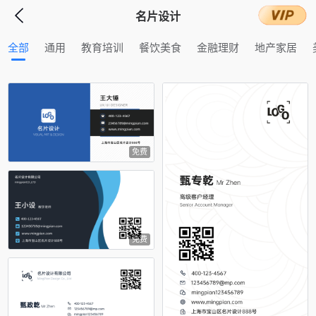
名片设计
全部
通用
教育培训
餐饮美食
金融理财
地产家居
免费
占位
免费
占位