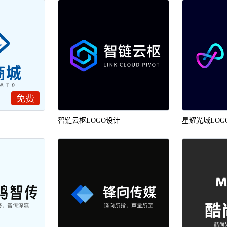
免费
智链云枢LOGO设计
星耀光域LOG